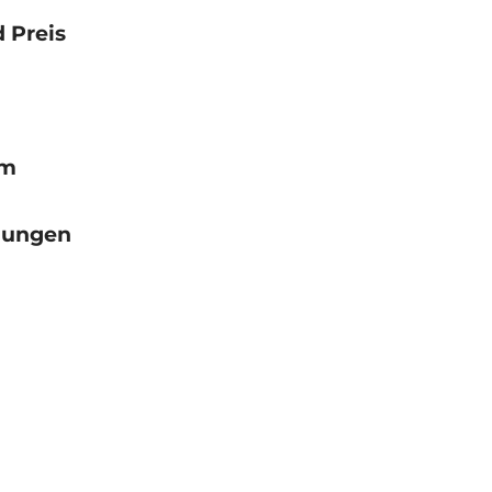
 Preis
mm
gungen